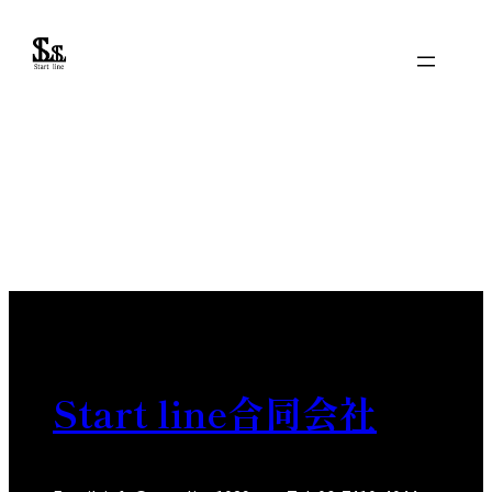
内
容
を
ス
キ
ッ
プ
Start line合同会社